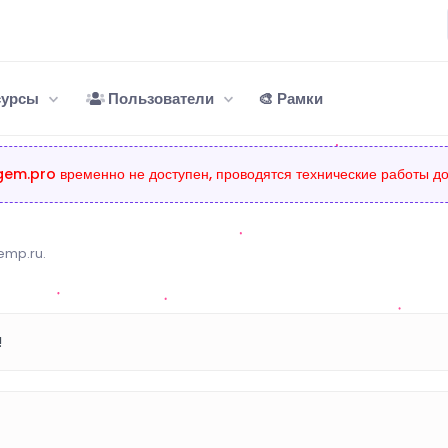
сурсы
Пользователи
🎨 Рамки
em.pro временно не доступен, проводятся технические работы до
vemp.ru.
!