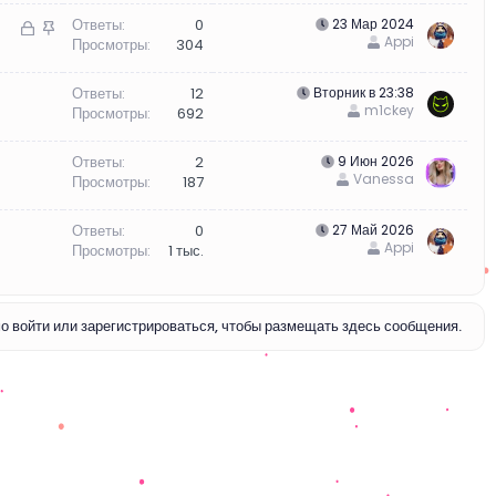
З
З
Ответы
0
23 Мар 2024
Appi
Просмотры
304
а
а
к
к
Ответы
12
Вторник в 23:38
р
р
m1ckey
Просмотры
692
ы
е
т
п
Ответы
2
9 Июн 2026
о
л
Vanessa
Просмотры
187
е
н
Ответы
0
27 Май 2026
о
Appi
Просмотры
1 тыс.
 войти или зарегистрироваться, чтобы размещать здесь сообщения.